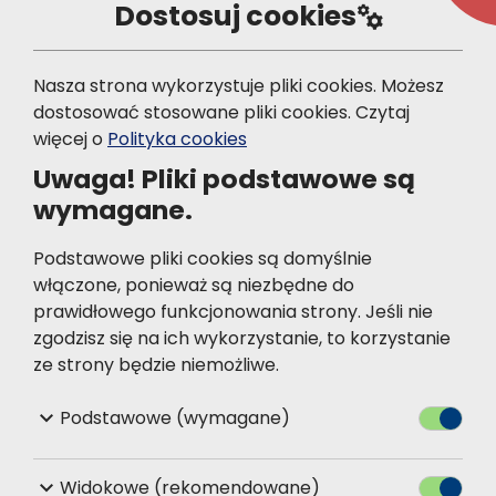
Dostosuj cookies
manufacturing
Nasza strona wykorzystuje pliki cookies. Możesz
dostosować stosowane pliki cookies.
Czytaj
więcej o
Polityka cookies
Uwaga! Pliki podstawowe są
wymagane.
Podstawowe pliki cookies są domyślnie
włączone, ponieważ są niezbędne do
prawidłowego funkcjonowania strony. Jeśli nie
zgodzisz się na ich wykorzystanie, to korzystanie
ze strony będzie niemożliwe.
WRÓĆ
keyboard_arrow_down
Podstawowe (wymagane)
Przełącz
keyboard_arrow_down
Widokowe (rekomendowane)
Przełącz