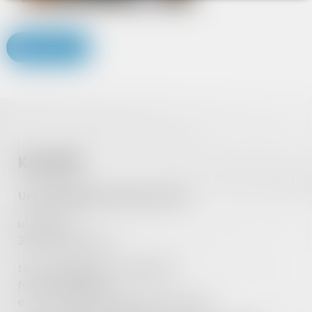
WRÓĆ
Kontakt
Urząd Miejski w Kołaczycach
ul. Rynek 1
38-213 Kołaczyce
tel.:
13 44 602 21
,
13 44 602 49
fax: 13 44 602 58
e-mail:
sekretariat@kolaczyce.itl.pl