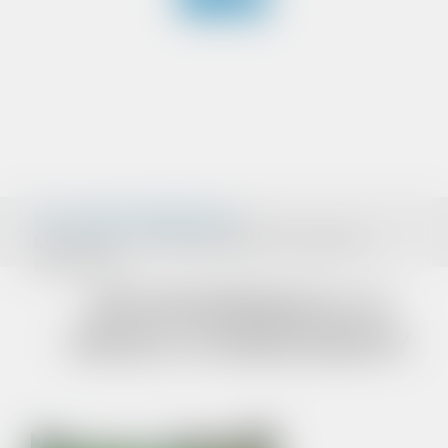
Link do strony Facebook
Link do strony Youtube
Strona główna
Multimedia
Multimedia - UM MODERNIZACJA ORLIKA W
BIEŹDZIEDZY
UM MODERNIZACJA
ORLIKA W BIEŹDZIEDZY