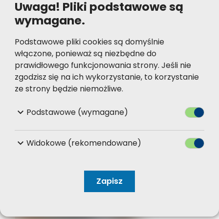
Uwaga! Pliki podstawowe są
wymagane.
Podstawowe pliki cookies są domyślnie
włączone, ponieważ są niezbędne do
prawidłowego funkcjonowania strony. Jeśli nie
zgodzisz się na ich wykorzystanie, to korzystanie
ze strony będzie niemożliwe.
keyboard_arrow_down
Podstawowe (wymagane)
Przełącz
keyboard_arrow_down
Widokowe (rekomendowane)
Przełącz
Zapisz