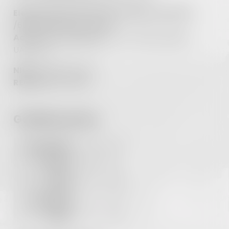
Elektroniczna Skrzynka Podawcza ePUAP:
/6852290463/SkrytkaESP
Adres do e-Doręczeń:
AE:PL-63796-85859-
UAIJW-24
NIP
685-229-04-63
REGON
000546360
Godziny pracy
Poniedziałek
7:30 - 15:30
Wtorek
7:30 - 16:00
Środa
7:30 - 15:30
Czwartek
7:30 - 15:30
Piątek
7:30 - 15:00