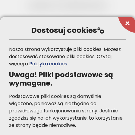
przejdź do strony głównej serwisu
add
Dostosuj cookies
manufacturing
Nasza strona wykorzystuje pliki cookies. Możesz
dostosować stosowane pliki cookies.
Czytaj
więcej o
Polityka cookies
przejdź do mapy serwisu
Uwaga! Pliki podstawowe są
wymagane.
Podstawowe pliki cookies są domyślnie
włączone, ponieważ są niezbędne do
prawidłowego funkcjonowania strony. Jeśli nie
zgodzisz się na ich wykorzystanie, to korzystanie
ze strony będzie niemożliwe.